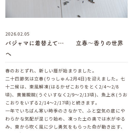
2026.02.05
パジャマに着替えて… 立春～香りの世界
へ
春のおとずれ、新しい暦が始まりました。
二十四節気は立春
(
りっしゅん
2
月
4
日
)
を迎えました。七
十二候は、東風解凍
(
はるかぜこおりをとく
2/4
～
2/8
頃
)
、黄鶯睍睆
(
うぐいすなく
2/9
～
2/13
頃
)
、魚上水
(
うお
こおりをいずる
2/14
～
2/17
頃
)
と続きます。
一年でいちばん寒い時季のさなかで、ふと空気の底にや
わらかな気配が混じり始め、凍った土の奥では水がゆる
み、東から吹く風に少し勇気をもらった命が動き出す、