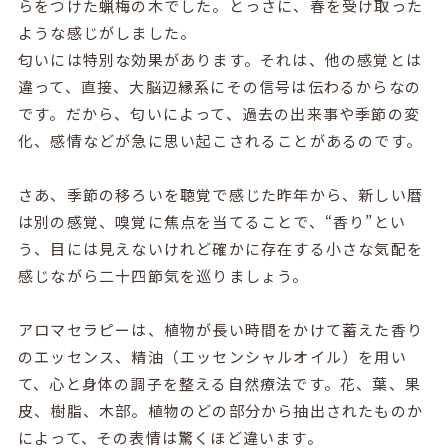
らをつけた蝋梅の木でした。とっさに、春を受け取った
ような感じがしました。
匂いには特別な効果があります。それは、他の感覚とは
違って、直接、大脳辺縁系にその信号は伝わるからなの
です。だから、匂いによって、過去の出来事や季節の変
化、感情などが急に思い起こされることがあるのです。
さあ、季節の移ろいを聴覚で感じた昨年から、新しい暦
は別の感覚、嗅覚に焦点を当てることで、“香り”とい
う、目には見えないけれど確かに存在する小さな気配を
感じながら二十四節気を巡りましょう。
アロマセラピーは、植物が長い時間をかけて蓄えた香り
のエッセンス、精油（エッセンシャルオイル）を用い
て、心と身体の調子を整える自然療法です。花、葉、果
皮、樹脂、木部。植物のどの部分から抽出されたものか
によって、その表情は驚くほど違います。