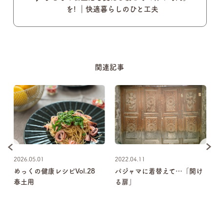
を! ｜快適暮らしのひと工夫
関連記事
2026.05.01
2022.04.11
回
めっくの健康レシピVol.28
パジャマに着替えて…「開け
春土用
る扉」