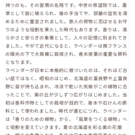
持つのも、その習慣の名残です。中世の修道院では、薬
草として庭に植えられ、傷の手当てや、部屋の空気を清
めるために重宝されました。旅人の荷物に忍ばせるお守
りのような役割を果たした時代もあります。香りは、清
らかさと安らぎの象徴として、人々の記憶に刻まれてき
ました。やがて近代になると、ラベンダーは南フランス
の陽光の下で大規模に栽培され、香水産業の重要な原料
となります。
ラベンダーが日本に本格的に根づいたのは、それほど古
い話ではなく、昭和のはじめ、北海道の富良野や上富良
野に苗が持ち込まれ、冷涼で乾いた気候がこの植物に合
ったことで、紫の丘が少しずつ広がりはじめました。当
初は香料作物としての栽培が目的で、香水や石けんの原
料として使われました。時代が進むにつれ、ラベンダー
は「香りのための植物」から、「風景をつくる植物」へ
と役割を変えていきます。夏の北海道を彩る紫の花畑