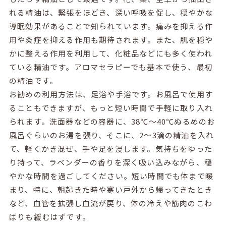
れる精油は、緊張をほどき、深い呼吸を促し、穏やかな
導眠効果があることで知られています。痛みを抑える作
用や炎症を抑える作用も期待されます。また、肌を穏や
かに整える作用を利用して、化粧品などにも多く使われ
ている精油です。アロマセラピーでも基本で使う、最初
の精油です。
お勧めの利用方法は、足浴や手浴です。お風呂で使用す
ることもできますが、もっと短い時間で手軽に取り入れ
られます。洗面器などの容器に、
38
℃～
40
℃ぬるめのお
風呂ぐらいのお湯を張り、そこに、
2
～
3
滴の精油を入れ
て、軽くかき混ぜ、手や足を浸します。気持ちをゆった
り持って、ラベンダーの香りを深く吸い込みながら、穏
やかな時間を過ごしてください。短い時間でも体まで暖
まり、特に、朝起きた時や寒い戸外から帰ってきたとき
など、血管を拡張し血流が戻り、体の冷えや筋肉のこわ
ばりも緩むはずです。