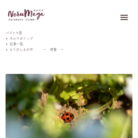
パジャマ屋
ネルマガトップ
記事一覧
もう少し土の中 ～ 啓蟄 ～