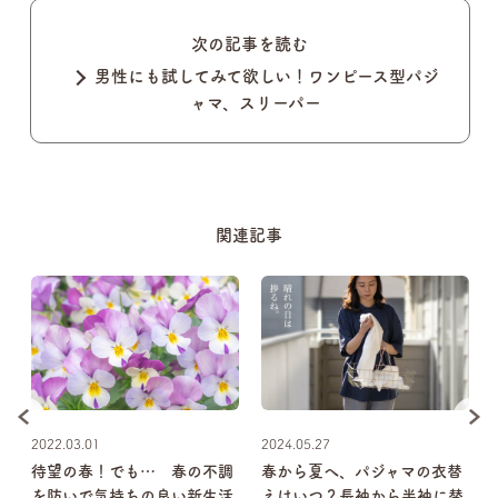
次の記事を読む
男性にも試してみて欲しい！ワンピース型パジ
ャマ、スリーパー
関連記事
2022.03.01
2024.05.27
待望の春！でも… 春の不調
春から夏へ、パジャマの衣替
健
を防いで気持ちの良い新生活
えはいつ？長袖から半袖に替