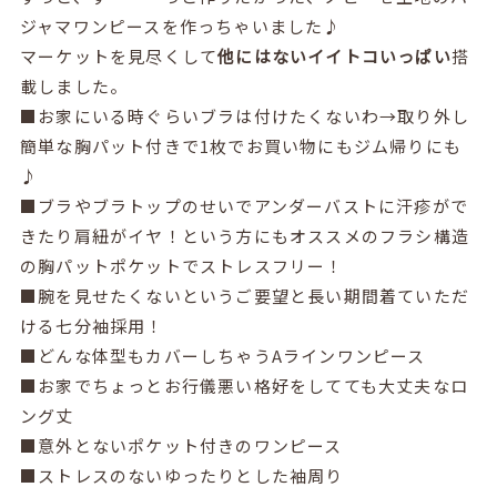
ジャマワンピースを作っちゃいました♪
マーケットを見尽くして
他にはないイイトコいっぱい
搭
載しました。
■お家にいる時ぐらいブラは付けたくないわ→取り外し
簡単な胸パット付きで1枚でお買い物にもジム帰りにも
♪
■ブラやブラトップのせいでアンダーバストに汗疹がで
きたり肩紐がイヤ！という方にもオススメのフラシ構造
の胸パットポケットでストレスフリー！
■腕を見せたくないというご要望と長い期間着ていただ
ける七分袖採用！
■どんな体型もカバーしちゃうAラインワンピース
■お家でちょっとお行儀悪い格好をしてても大丈夫なロ
ング丈
■意外とないポケット付きのワンピース
■ストレスのないゆったりとした袖周り