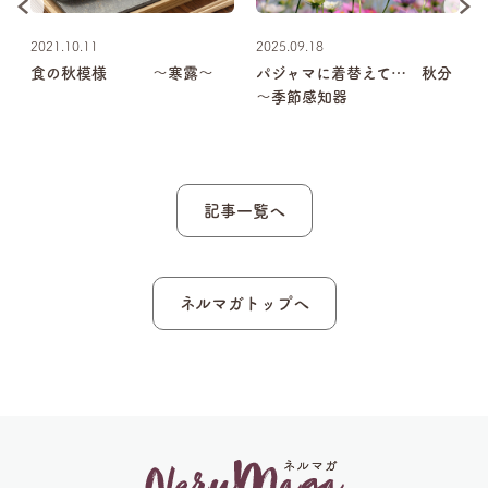
2021.10.11
2025.09.18
真
食の秋模様 ～寒露～
パジャマに着替えて… 秋分
ス
～季節感知器
記事一覧へ
ネルマガトップへ