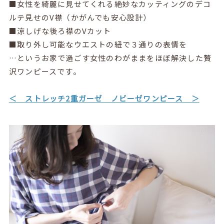
■女性を綺麗に見せてくれる絶妙なカッティングのデコ
ルテ見せのV襟（かがんでも安心設計）
■涼しげな後ろ襟のVカット
■取り外し可能なウエストの紐で３通りの表情を
…というお家で過ごす女性のわがままをほぼ解決した贅
沢ワンピースです。
＜ ストレッチ2重ガーゼ ノビーゼワンピース ＞