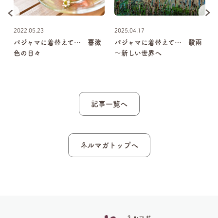
2022.05.23
2025.04.17
笑
パジャマに着替えて… 薔薇
パジャマに着替えて… 穀雨
色の日々
～新しい世界へ
記事一覧へ
ネルマガトップへ