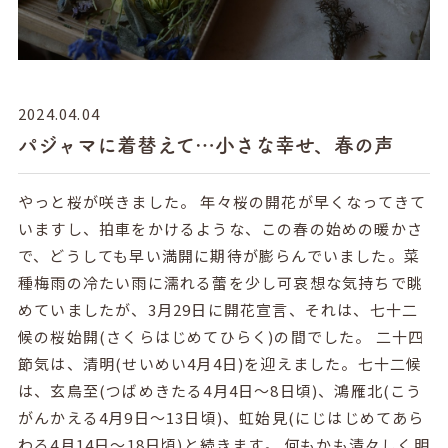
2024.04.04
パジャマに着替えて…小さな幸せ、春の声
やっと桜が咲きました。 年々桜の開花が早くなってきて
いますし、拍車をかけるような、この春の始めの暖かさ
で、どうしても早い満開に期待が膨らんでいました。菜
種梅雨の冷たい雨に濡れる蕾を少し可哀想な気持ちで眺
めていましたが、3月29日に開花宣言、それは、七十二
候の桜始開(さくらはじめてひらく)の間でした。 二十四
節気は、清明(せいめい4月4日)を迎えました。七十二候
は、玄鳥至(つばめきたる4月4日～8日頃)、鴻雁北(こう
がんかえる4月9日～13日頃)、虹始見(にじはじめてあら
わる4月14日～18日頃)と続きます。 何もかも清々しく明