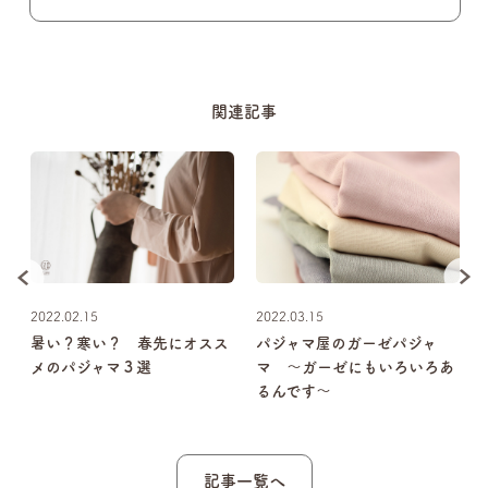
関連記事
2022.02.15
2022.03.15
わ
暑い？寒い？ 春先にオスス
パジャマ屋のガーゼパジャ
適
メのパジャマ３選
マ 〜ガーゼにもいろいろあ
るんです〜
記事一覧へ