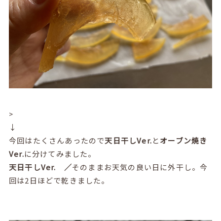
>
↓
今回はたくさんあったので
天日干しVer.
と
オーブン焼き
Ver.
に分けてみました。
天日干しVer. ／
そのままお天気の良い日に外干し。今
回は2日ほどで乾きました。