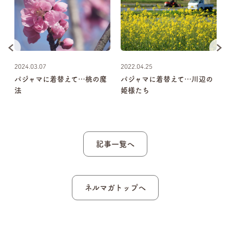
2024.03.07
2022.04.25
～
パジャマに着替えて…桃の魔
パジャマに着替えて…川辺の
法
姫様たち
記事一覧へ
ネルマガトップへ