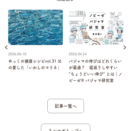
2026.06.10
2026.04.24
1
めっくの健康レシピvol.31 父
パジャマの伸びはどれくらい
の愛した「いわしのマリネ」
が最適？ 寝返りしやすい
“ちょうどいい伸び” とは｜ノ
ビーゼ® パジャマ研究室
記事一覧へ
ネルマガトップへ