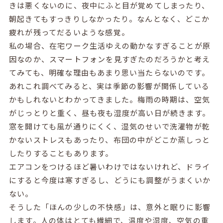
きは悪くないのに、夜中にふと目が覚めてしまったり、
朝起きてもすっきりしなかったり。なんとなく、どこか
疲れが残ってだるいような感覚。
私の場合、在宅ワーク生活ゆえの動かなすぎることが原
因なのか、スマートフォンを見すぎたのだろうかと考え
てみても、明確な理由もあまり思い当たらないのです。
あれこれ調べてみると、実は季節の影響が関係している
かもしれないとわかってきました。梅雨の時期は、空気
がじっとりと重く、昼も夜も湿度が高い日が続きます。
窓を開けても風が通りにくく、湿気のせいで洗濯物が乾
かないストレスもあったり、布団の中がどこか蒸しっと
したりすることもあります。
エアコンをつけるほど暑いわけではないけれど、ドライ
にすると今度は寒すぎるし、どうにも調整がうまくいか
ない。
そうした「ほんの少しの不快感」は、意外と眠りに影響
します。人の体はとても繊細で、温度や湿度、空気の重