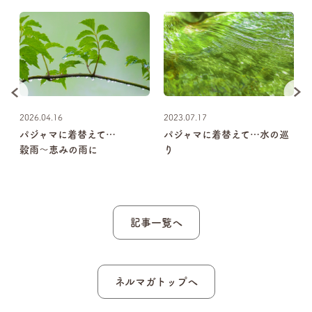
2026.04.16
2023.07.17
2
パジャマに着替えて…
パジャマに着替えて…水の巡
穀雨～恵みの雨に
り
記事一覧へ
ネルマガトップへ