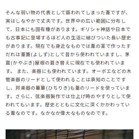
そんな弱い物の代表として謳われてしまった葦ですが、
実はしなやかで丈夫です。世界中の広い範囲に分布し
て、日本にも固有種があります。ギリシャ神話や日本で
も古事記に登場するほど人の生活に結びついた長い歴史
があります。現在でも身近なものでは葦の茎で作ったす
だれは葦簀(よしず)として昔から使われていますし、茅
葺(かやぶき)屋根の葺き替えに現在でも使われていま
す。 また、楽器にも使われています。オーボエなどの木
管楽器のリードとして使われることは承知のことです
し、邦楽器の篳篥(ひちりき)も葦のリードを使っていま
す。さらに、弦楽器製作では仕上げ時のやすりとして使
われてもいます。歴史とともに文化に深くかかわってい
る葦なのです。なかなか偉大なものなのです。