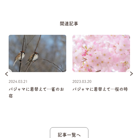
関連記事
2024.03.21
2023.03.20
ャ
パジャマに着替えて…雀のお
パジャマに着替えて…桜の時
睡
宿
ょ
記事一覧へ