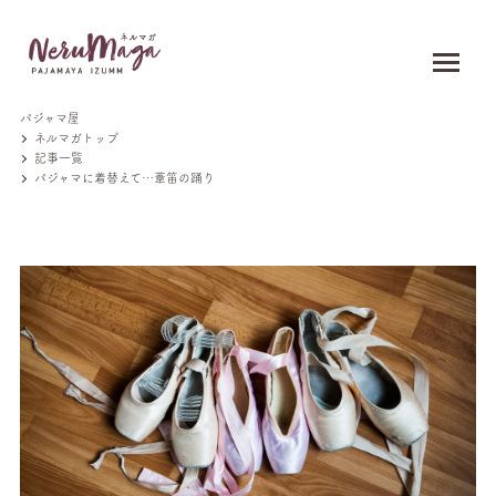
パジャマ屋
ネルマガトップ
記事一覧
パジャマに着替えて…葦笛の踊り