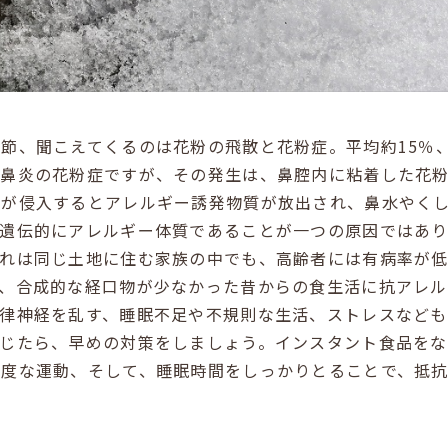
節、聞こえてくるのは花粉の飛散と花粉症。平均約15％、
性鼻炎の花粉症ですが、その発生は、鼻腔内に粘着した花
ンが侵入するとアレルギー誘発物質が放出され、鼻水やく
。遺伝的にアレルギー体質であることが一つの原因ではあ
これは同じ土地に住む家族の中でも、高齢者には有病率が
て、合成的な経口物が少なかった昔からの食生活に抗アレ
自律神経を乱す、睡眠不足や不規則な生活、ストレスなども
感じたら、早めの対策をしましょう。インスタント食品をな
適度な運動、そして、睡眠時間をしっかりとることで、抵