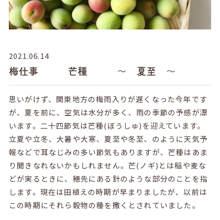
2021.06.14
梅仕事 芒種 ～ 夏至 ～
思いがけず、関東地方の梅雨入りが遅くなった今年です
が、夏を前に、空気は水分が多く、雨の季節の予感が漂
います。二十四節気は芒種(ぼうしゅ)を迎えています。
立夏や立冬、大暑や大寒、夏至や冬至、のように天気予
報などで耳なじみの多い節気もありますが、芒種はあま
り聞きなれないかもしれません。芒(ノギ)とは稲や麦な
どが実るときに、穂先にある針のような部分のことを指
します。現在は田植えの時期が早まりましたが、以前は
この時期にそれら穀物の種を撒くとされていました。