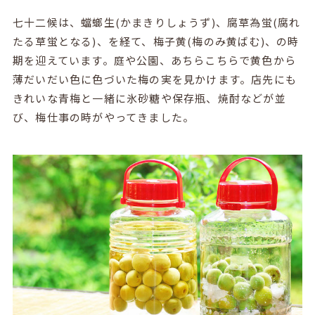
七十二候は、蟷螂生(かまきりしょうず)、腐草為蛍(腐れ
たる草蛍となる)、を経て、梅子黄(梅のみ黄ばむ)、の時
期を迎えています。庭や公園、あちらこちらで黄色から
薄だいだい色に色づいた梅の実を見かけます。店先にも
きれいな青梅と一緒に氷砂糖や保存瓶、焼酎などが並
び、梅仕事の時がやってきました。