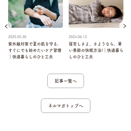
2025.05.30
2024.06.13
の
紫外線対策で夏の肌を守る。
寝苦しさよ、さようなら。暑
すぐにでも始めたいケア習慣
い季節の快眠方法!｜快適暮ら
｜快適暮らしのひと工夫
しのひと工夫
記事一覧へ
ネルマガトップへ