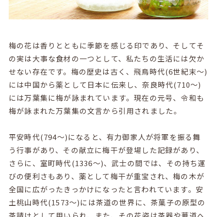
梅の花は香りとともに季節を感じる印であり、そしてそ
の実は大事な食材の一つとして、私たちの生活には欠か
せない存在です。梅の歴史は古く、飛鳥時代(6世紀末～)
には中国から薬として日本に伝来し、奈良時代(710～)
には万葉集に梅が詠まれています。現在の元号、令和も
梅が詠まれた万葉集の文言から引用されました。
平安時代(794～)になると、有力御家人が将軍を振る舞
う行事があり、その献立に梅干が登場した記録があり、
さらに、室町時代(1336～)、武士の間では、その持ち運
びの便利さもあり、薬として梅干が重宝され、梅の木が
全国に広がったきっかけになったと言われています。安
土桃山時代(1573～)には茶道の世界に、茶菓子の原型の
茶請けとして用いられ、また、その花姿は茶器や華道へ