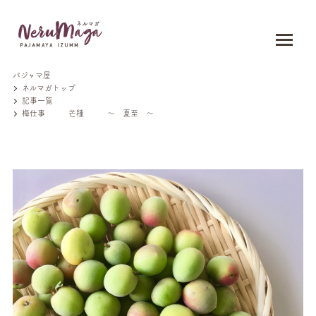
パジャマ屋
ネルマガトップ
記事一覧
梅仕事 芒種 ～ 夏至 ～