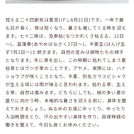
控える二十四節気は夏至(げし6月21日)です。一年で最
も日が長く、夜は短くなり、暑さも増してくる時を迎え
ます。七十二候は、及東枯(なつかれくさ枯るる、21日
～)、菖蒲華(あやめはなさく27日～)、半夏生(はんげ生
ず7月2日～)と続きます。自然の営みは植物たちの様子
となります。冬に芽を出し、この時期に枯れてしまう夏
枯草とはウツボ草のことです。アヤメ、実際には、ハナ
ショウブが咲くころとなり、半夏、別名カラスビシャク
が生える頃には雨が降ると言われます。枯れる草、生え
る草、自然は進みます。どちらにしても、緑の多い夏の
盛りに向かう時、本格的な暑さを迎える前に、身体を整
えておきましょう。ぬるめのお湯にゆっくり、ゆったり
入浴時間をとり、汗の出やすい身体を作り、自律神経の
働きを整えて、今日も良くお休みください。