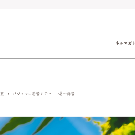
ネルマガ
一覧
パジャマに着替えて… 小暑～雨音