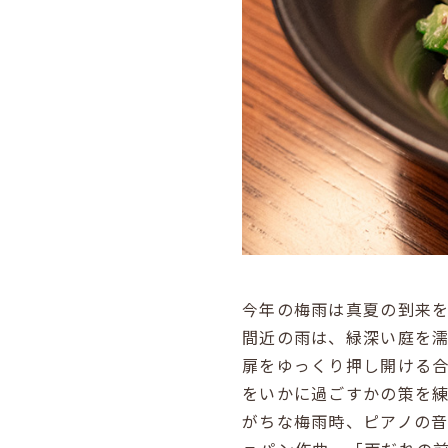
今年の梅雨は真夏の到来
間近の雨は、緑深い庭を
扉をゆっくり押し開ける
をいかに過ごすかの策を
がちな梅雨時、ピアノの