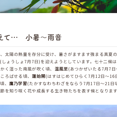
えて… 小暑～雨音
れ、太陽の熱量を存分に受け、暑さがますます強まる真夏
(
しょうしょ
7
月
7
日
)
を迎えようとしています。七十二候は
暖かく湿った南風が吹く頃、
温風至
(
あつかぜいたる
7
月
7
日
ほころばせる頃、
蓮始開
(
はすはじめてひらく
7
月
12
日～
16
る頃、
鷹乃学習
(
たかすなわちわざをならう
7
月
17
日～
21
日
季節を知り咲く花や成長する生き物たちを表す候となりま