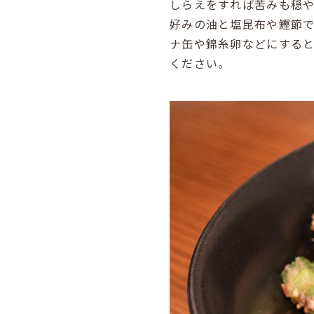
しらえをすれば苦みも穏
好みの油と塩昆布や鰹節
ナ缶や錦糸卵などにする
ください。