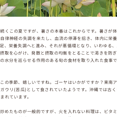
が続くこの夏ですが、暑さの本番はこれからです。暑さが
と自律神経の失調を来たし、血流の停滞を招き、体内に栄
足、栄養失調へと進み、それが悪循環となり、いわゆる、
分摂取を心がけ、発散と摂取の均衡をとることで渇きを防
体の水分を巡らせる作用のある旬の食材を取り入れた食事
なこの季節、嬉しいですね。ゴーヤはいかがですか？東南
ニガウリ
(
苦瓜
)
として食されていたようです。沖縄では古く
しまれています。
、炒めたものが一般的ですが、火を入れない料理は、ビタ