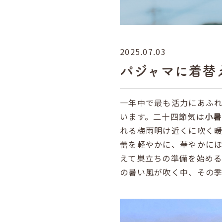
2025.07.03
パジャマに着替
一年中で最も活力にあふ
います。二十四節気は
小暑
れる梅雨明け近くに吹く
蕾を軽やかに、華やかに
えて巣立ちの準備を始め
の暑い風が吹く中、その