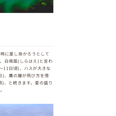
の時に差し掛かろうとして
、白南風
(
しらはえ
)
と言わ
～
11
日頃
)
、ハスが大きな
日
)
、鷹の雛が飛び方を憶
頃
)
、と続きます。夏の盛り
す。