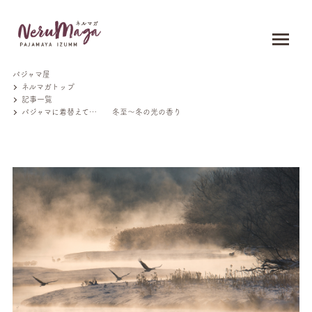
パジャマ屋
ネルマガトップ
記事一覧
パジャマに着替えて… 冬至～冬の光の香り