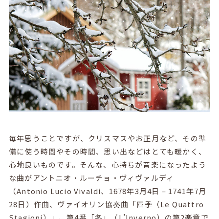
毎年思うことですが、クリスマスやお正月など、その準
備に使う時間やその時間、思い出などはとても暖かく、
心地良いものです。そんな、心持ちが音楽になったよう
な曲がアントニオ・ルーチョ・ヴィヴァルディ
（
Antonio Lucio Vivaldi
、
1678
年
3
月
4
日
– 1741
年
7
月
28
日）作曲、ヴァイオリン協奏曲「四季（
Le Quattro
Stagioni
）」、第
4
番「冬」（
L’Inverno
）の第
2
楽章で