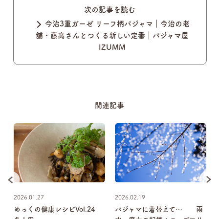
次の記事を読む
今治3重ガーゼ リーフ柄パジャマ｜今治の老
舗・藤高さんとつくる新しい定番｜パジャマ屋
IZUMM
関連記事
2026.01.27
2026.02.19
の
めっくの健康レシピVol.24
パジャマに着替えて… 雨