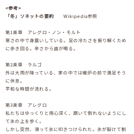
<
参考
>
「冬」ソネットの要約
Wikipedia参照
第
1
楽章 アレグロ・ノン・モルト
寒さの中で身震いしている。足の冷たさを振り解くため
に歩き回る。辛さから歯が鳴る。
第
2
楽章 ラルゴ
外は大雨が降っている、家の中では
暖炉
の前で満足そう
に休息。
平和な時間が流れる。
第
3
楽章 アレグロ
私たちはゆっくりと用心深く、躓いて倒れないようにし
て氷の上を歩く。
しかし突然、滑って氷に叩きつけられた。氷が裂けて割