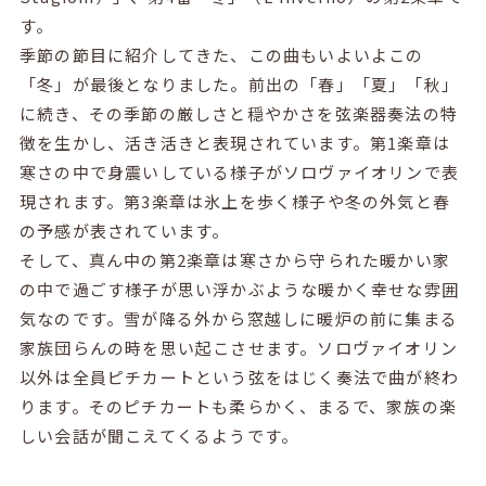
す。
季節の節目に紹介してきた、この曲もいよいよこの
「冬」が最後となりました。前出の「春」「夏」「秋」
に続き、その季節の厳しさと穏やかさを弦楽器奏法の特
徴を生かし、活き活きと表現されています。第
1
楽章は
寒さの中で身震いしている様子がソロヴァイオリンで表
現されます。第
3
楽章は氷上を歩く様子や冬の外気と春
の予感が表されています。
そして、真ん中の第
2
楽章は寒さから守られた暖かい家
の中で過ごす様子が思い浮かぶような暖かく幸せな雰囲
気なのです。雪が降る外から窓越しに暖炉の前に集まる
家族団らんの時を思い起こさせます。ソロヴァイオリン
以外は全員ピチカートという弦をはじく奏法で曲が終わ
ります。そのピチカートも柔らかく、まるで、家族の楽
しい会話が聞こえてくるようです。