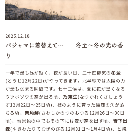
2025.12.18
パジャマに着替えて… 冬至～冬の光の香
り
一年で最も昼が短く、夜が長い日、二十四節気の
冬至
(
とうじ
12
月
22
日
)
がやってきます。北半球では太陽の力
が最も弱まる瞬間です。七十二候は、夏に花が黒くなる
ウツボソウの芽が出る頃、
乃東生
(
なつかれくさしょう
ず
12
月
22
日～
25
日頃
)
、枝のように育った雄鹿の角が落
ちる頃、
麋角解
(
さわしかのつのおつる
12
月
26
日～
30
日
頃
)
、雪景色の中でもその下には麦が芽を出す頃、
雪下出
麦
(
ゆきわたりてむぎのびる
12
月
31
日～
1
月
4
日頃
)
、と続