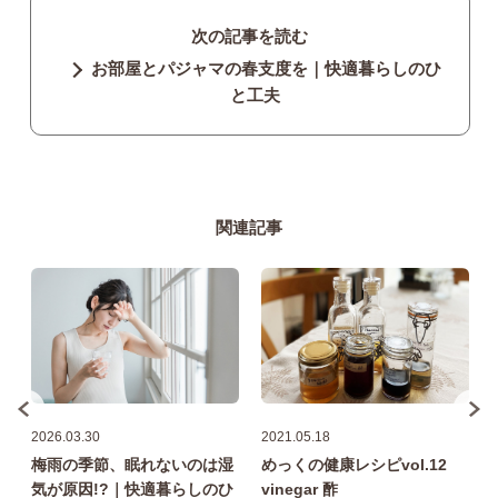
次の記事を読む
お部屋とパジャマの春支度を｜快適暮らしのひ
と工夫
関連記事
2026.03.30
2021.05.18
飲
梅雨の季節、眠れないのは湿
めっくの健康レシピvol.12
気が原因!?｜快適暮らしのひ
vinegar 酢