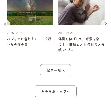
2025.08.07
2026.04.21
9
パジャマに着替えて… 立秋
体側を伸ばして、呼吸を楽
酢
～夏の夜の夢
に！ – 快眠ヒント 今日のメモ
帳 vol.5 –
記事一覧へ
ネルマガトップへ