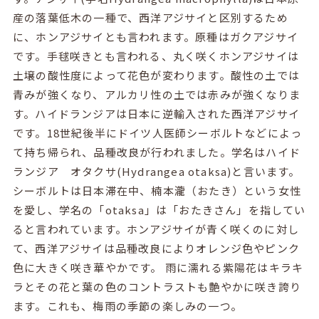
産の落葉低木の一種で、西洋アジサイと区別するため
に、ホンアジサイとも言われます。原種はガクアジサイ
です。手毬咲きとも言われる、丸く咲くホンアジサイは
土壌の酸性度によって花色が変わります。酸性の土では
青みが強くなり、アルカリ性の土では赤みが強くなりま
す。ハイドランジアは日本に逆輸入された西洋アジサイ
です。18世紀後半にドイツ人医師シーボルトなどによっ
て持ち帰られ、品種改良が行われました。学名はハイド
ランジア オタクサ(Hydrangea otaksa)と言います。
シーボルトは日本滞在中、楠本瀧（おたき）という女性
を愛し、学名の「otaksa」は「おたきさん」を指してい
ると言われています。ホンアジサイが青く咲くのに対し
て、西洋アジサイは品種改良によりオレンジ色やピンク
色に大きく咲き華やかです。 雨に濡れる紫陽花はキラキ
ラとその花と葉の色のコントラストも艶やかに咲き誇り
ます。これも、梅雨の季節の楽しみの一つ。