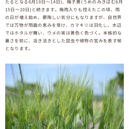
たるとなる6月10日～14日)、梅子黄(うめのみきばむ6月
15日～20日)と続きます。梅雨入りも控えたこの頃、雨
の日が増え始め、鬱陶しい気分にもなりますが、自然界
では万物が雨露の恵みを受け、カマキリは羽化し、水辺
ではホタルが舞い、ウメの実は黄色く色づく。本格的な
暑さを前に、活き活きとした昆虫や植物の営みを表す候
となります。