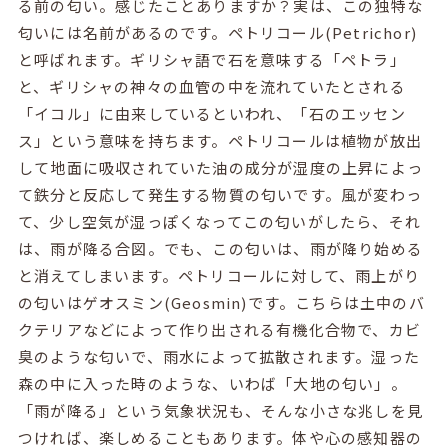
る前の匂い。感じたことありますか？実は、この独特な
匂いには名前があるのです。ペトリコール(Petrichor)
と呼ばれます。ギリシャ語で石を意味する「ペトラ」
と、ギリシャの神々の血管の中を流れていたとされる
「イコル」に由来しているといわれ、「石のエッセン
ス」という意味を持ちます。ペトリコールは植物が放出
して地面に吸収されていた油の成分が湿度の上昇によっ
て鉄分と反応して発生する物質の匂いです。風が変わっ
て、少し空気が湿っぽくなってこの匂いがしたら、それ
は、雨が降る合図。でも、この匂いは、雨が降り始める
と消えてしまいます。ペトリコールに対して、雨上がり
の匂いはゲオスミン(Geosmin)です。こちらは土中のバ
クテリアなどによって作り出される有機化合物で、カビ
臭のような匂いで、雨水によって拡散されます。湿った
森の中に入った時のような、いわば「大地の匂い」。
「雨が降る」という気象状況も、そんな小さな兆しを見
つければ、楽しめることもあります。体や心の感知器の