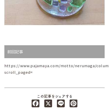
前回記事
https://www.pajamaya.com/motto/nerumaga/colum
scroll_paged=
この記事をシェアする
Facebook
X
Line
Pinterest