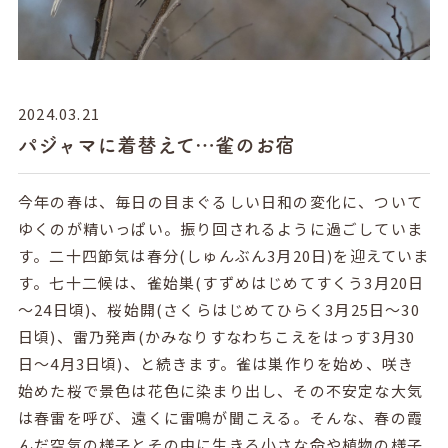
2024.03.21
パジャマに着替えて…雀のお宿
今年の春は、毎日の目まぐるしい日和の変化に、ついて
ゆくのが精いっぱい。振り回されるように過ごしていま
す。二十四節気は春分(しゅんぶん3月20日)を迎えていま
す。七十二候は、雀始巣(すずめはじめてすくう3月20日
～24日頃)、桜始開(さくらはじめてひらく3月25日～30
日頃)、雷乃発声(かみなりすなわちこえをはっす3月30
日～4月3日頃)、と続きます。雀は巣作りを始め、咲き
始めた桜で景色は花色に染まり出し、その不安定な大気
は春雷を呼び、遠くに雷鳴が聞こえる。そんな、春の霞
んだ空気の様子とその中に生きる小さな命や植物の様子