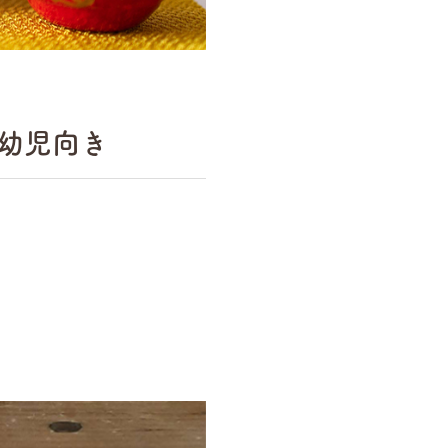
幼児向き
。