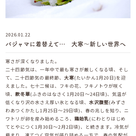
2026.01.22
パジャマに着替えて… 大寒～新しい世界へ
寒さが深くなりました。
二十四節気は、一年中で最も寒さが厳しくなる頃、そし
て、二十四節気の最終節、
大寒
(
たいかん
1
月
20
日
)
を迎
えました。七十二候は、フキの花、フキノトウが咲く
頃、
款冬華
(
ふきのはなさく
1
月
20
日～
24
日頃
)
、気温が
低くなり沢の水さえ厚い氷となる頃、
水沢腹堅
(
みずさ
わあつくかたし
1
月
25
日～
29
日頃
)
、春の兆しを知り、ニ
ワトリが卵を産み始めるころ、
鶏始乳
(
にわとりはじめ
てとやにつく
1
月
30
日～
2
月
2
日頃
)
、と続きます。冷気が
極まり、凍てつく空気が張り詰める一方で、春の気配が