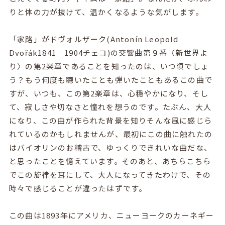
りと体の力が抜けて、温かくなるような気がします。
「家路」がドヴォルザーク
(
Antonín Leopold
Dvořák1841‐
1904
チェコ)の交響曲第９番〈新世界よ
り〉の第
2
楽章であることを知ったのは、いつ頃でしょ
う？もう何度も聴いたことも弾いたこともあるこの曲で
すが、いつも、この第
2
楽章は、心穏やかになり、そし
て、寂しさや切なさと憧れを想うのです。たぶん、大人
になり、この曲が作られた背景を知りそんな風に感じら
れているのかもしれませんが、最初にこの曲に触れたの
はバイオリンのお稽古で、ゆっくりできれいな曲だな、
と思ったことを憶えています。そのあと、あちらこちら
でこの旋律を耳にして、大人になってきたわけで、その
時々で感じることが違ったはずです。
この曲は
1893
年にアメリカ、ニューヨークのカーネギー