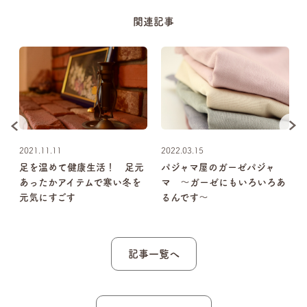
関連記事
2021.11.11
2022.03.15
分
足を温めて健康生活！ 足元
パジャマ屋のガーゼパジャ
あったかアイテムで寒い冬を
マ 〜ガーゼにもいろいろあ
元気にすごす
るんです〜
記事一覧へ