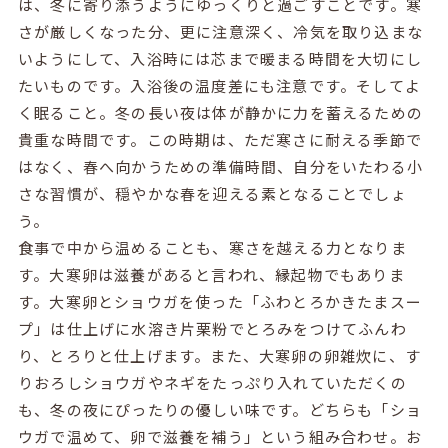
は、冬に寄り添うようにゆっくりと過ごすことです。寒
さが厳しくなった分、更に注意深く、冷気を取り込まな
いようにして、入浴時には芯まで暖まる時間を大切にし
たいものです。入浴後の温度差にも注意です。そしてよ
く眠ること。冬の長い夜は体が静かに力を蓄えるための
貴重な時間です。この時期は、ただ寒さに耐える季節で
はなく、春へ向かうための準備時間、自分をいたわる小
さな習慣が、穏やかな春を迎える素となることでしょ
う。
食事で中から温めることも、寒さを越える力となりま
す。大寒卵は滋養があると言われ、縁起物でもありま
す。大寒卵とショウガを使った「ふわとろかきたまスー
プ」は仕上げに水溶き片栗粉でとろみをつけてふんわ
り、とろりと仕上げます。また、大寒卵の卵雑炊に、す
りおろしショウガやネギをたっぷり入れていただくの
も、冬の夜にぴったりの優しい味です。どちらも「ショ
ウガで温めて、卵で滋養を補う」という組み合わせ。お