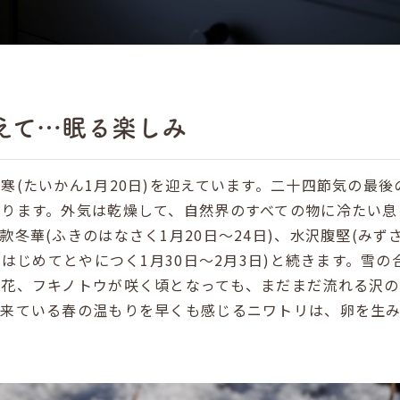
えて…眠る楽しみ
寒(たいかん1月20日)を迎えています。二十四節気の最
ります。外気は乾燥して、自然界のすべての物に冷たい息
冬華(ふきのはなさく1月20日～24日)、水沢腹堅(みず
りはじめてとやにつく1月30日～2月3日)と続きます。雪
の花、フキノトウが咲く頃となっても、まだまだ流れる沢
で来ている春の温もりを早くも感じるニワトリは、卵を生