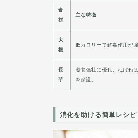
食
主な特徴
材
大
低カロリーで解毒作用が
根
長
滋養強壮に優れ、ねばね
芋
を保護。
消化を助ける簡単レシピ