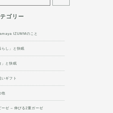
テゴリー
jamaya IZUMMのこと
暮らし」と快眠
食」と快眠
祝いギフト
の他
ビーゼ – 伸びる2重ガーゼ