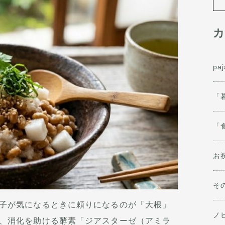
カ
pa
「
「
お
そ
子が気になるときに頼りになるのが「大根」
ノ
、消化を助ける酵素「ジアスターゼ（アミラ