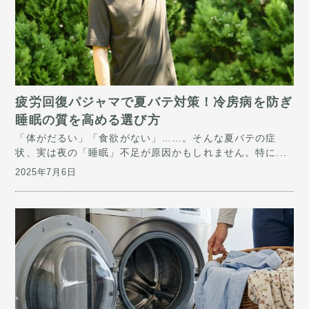
​疲労回復パジャマで夏バテ対策！冷房病を防ぎ
睡眠の質を高める選び方
「体がだるい」「食欲がない」……。そんな夏バテの症
状、実は夜の「睡眠」不足が原因かもしれません。特に...
2025年7月6日