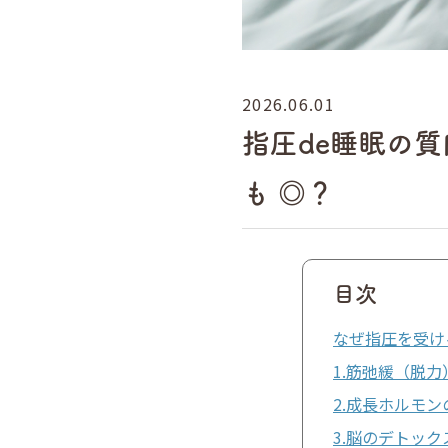
2026.06.01
指圧de睡眠の
も ◎？
目次
なぜ指圧を受け
1.筋弛緩（脱
2.成長ホルモ
3.脳のデトック