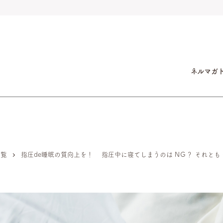
ネルマガ
一覧
指圧de睡眠の質向上を！ 指圧中に寝てしまうのは NＧ？ それとも