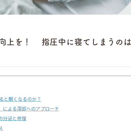
質向上を！ 指圧中に寝てしまうのは 
ると眠くなるのか？
力）による深部へのアプローチ
ンの分泌と修復
ス