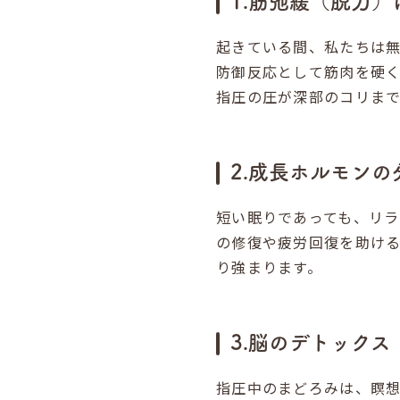
1.筋弛緩（脱力
起きている間、私たちは
防御反応として筋肉を硬
指圧の圧が深部のコリま
2.成長ホルモン
短い眠りであっても、リ
の修復や疲労回復を助け
り強まります。
3.脳のデトックス
指圧中のまどろみは、瞑