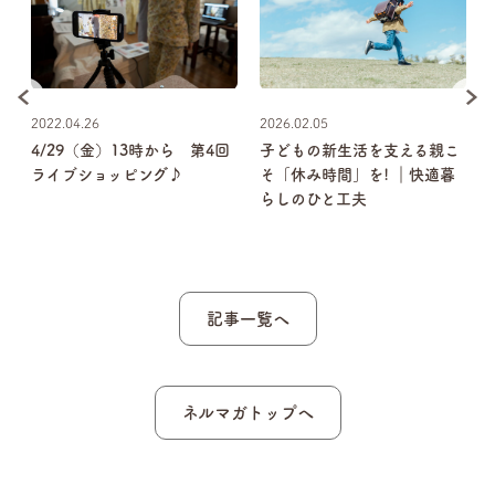
2022.04.26
2026.02.05
4/29（金）13時から 第4回
子どもの新生活を支える親こ
ひ
ライブショッピング♪
そ「休み時間」を! ｜快適暮
らしのひと工夫
記事一覧へ
ネルマガトップへ