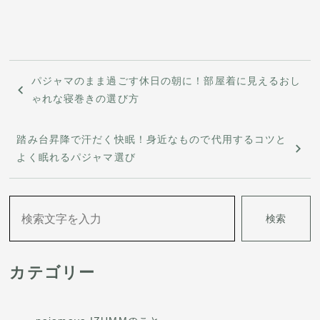
投
​パジャマのまま過ごす休日の朝に！部屋着に見えるおし
稿
ゃれな寝巻きの選び方
ナ
踏み台昇降で汗だく快眠！身近なもので代用するコツと
ビ
よく眠れるパジャマ選び
ゲ
ー
検索
シ
ョ
カテゴリー
ン