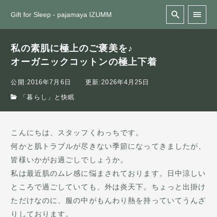
Gift for Sleep - pajamaya IZUMM
私の素肌に極上のご褒美を♪
オーガニックコットンの極上下着
公開:2016年7月6日
更新:2026年4月25日
「暮らし」と快眠
こんにちは、スタッフくわっちです。
何かと肌トラブルが尽きない季節になってきましたが、
皆様いかがお過ごしでしょうか。
私は最近肌のムレ感に悩まされております。日中涼しい
ところで過ごしていても、外は炎天下。ちょっと出掛け
ただけなのに、服の中がもんわり熱を持っていてうんざ
りしております。