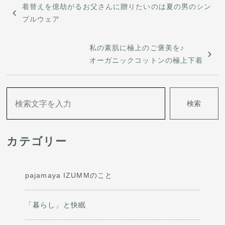
投
着替えを億劫がるお父さんに贈りたいのは夏の男のシン
稿
プルウェア
ナ
私の素肌に極上のご褒美を♪
ビ
オーガニックコットンの極上下着
ゲ
ー
検索
シ
ョ
カテゴリー
ン
pajamaya IZUMMのこと
「暮らし」と快眠