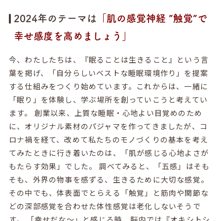
2024年のテーマは
「肌の感覚神経 ”触覚”で
幸せ感度を高めましょう」
今、わたしたちは、『眠ることは生きること』という言
葉を掲げ、「自分らしいベストな睡眠環境作り」を提案
する仕組みをつくり始めています。これからは、一緒に
「眠り」を体験し、学ぶ場所を創っていこうと考えてい
ます。 創業以来、上質な睡眠・心地よい目覚めのため
に、オリジナル素材のパジャマを作ってきましたが、コ
ロナ禍を経て、改めて私たちのモノづくりの基本を考え
てみたときに行き着いたのは、「肌が感じる心地よさが
もたらす効果」でした。 調べてみると、「五感」はそも
そも、外界の物事を感ずる、生きるために大切な感覚。
その中でも、体表面でとらえる「触覚」と筋肉や関節な
どの深部感覚を合わせた体性感覚は老化しないそうで
す。 「幸せだな〜」と感じる時、脳内では『オキシトシ