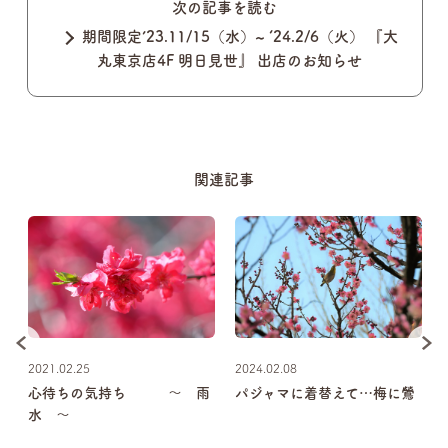
次の記事を読む
期間限定’23.11/15（水）~ ‘24.2/6（火） 『大
丸東京店4F 明日見世』 出店のお知らせ
関連記事
2021.02.25
2024.02.08
賀
心待ちの気持ち ～ 雨
パジャマに着替えて…梅に鶯
、
水 ～
う