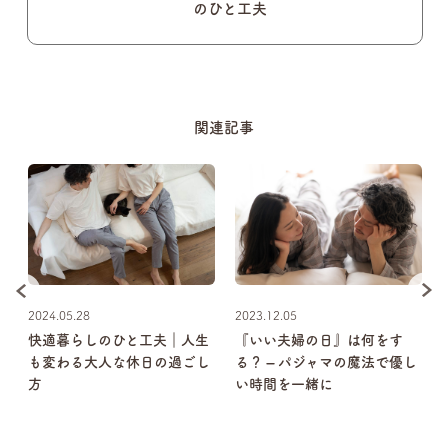
のひと工夫
関連記事
2024.05.28
2023.12.05
快適暮らしのひと工夫｜人生
『いい夫婦の日』は何をす
掃
も変わる大人な休日の過ごし
る？ – パジャマの魔法で優し
ら
方
い時間を一緒に