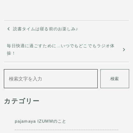
投
読書タイムは寝る前のお楽しみ♪
稿
毎日快適に過ごすために…いつでもどこでもラジオ体
ナ
操！
ビ
ゲ
検索
ー
シ
カテゴリー
ョ
ン
pajamaya IZUMMのこと