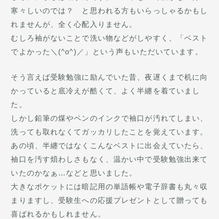
寒々しいのでは？ と思われる方もいらっしゃるかもし
れませんが、全く心配入りません。
むしろ袖がないことで洗い物などがしやすく、「ベスト
でよかった＼(^o^)／」という声もいただいています。
そう言えば受験勉強に励んでいた昔、夜遅くまで机に向
かっていると底冷えが酷くて、よく半纏を着ていまし
た。
しかし鉛筆の煤やペンのインクで袖口が汚れてしまい、
洗っても取れなくてガッカリしたことを覚えています。
あの頃、半纏ではなくこんなベストに出会えていたら、
袖口を汚す煩わしさもなく、温かい中で受験勉強出来て
いたのかなぁ…などと思いました。
大きなポケットには暗記用の単語帳や電子辞書も丸々収
まりますし、受験生への応援プレゼントとして贈っても
喜ばれるかもしれません。