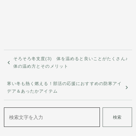
投
そろそろ冬支度(3) 体を温めると良いことがたくさん♪
稿
体の温め方とそのメリット
ナ
寒い冬も熱く燃える！部活の応援におすすめの防寒アイ
ビ
デア＆あったかアイテム
ゲ
ー
検索
シ
ョ