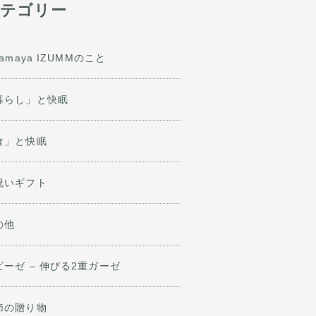
テゴリー
jamaya IZUMMのこと
暮らし」と快眠
食」と快眠
祝いギフト
の他
ビーゼ – 伸びる2重ガーゼ
節の贈り物