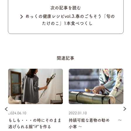
次の記事を読む
めっくの健康レシピvol.3.春のごちそう「旬の
たけのこ」1本食べつくし
関連記事
2024.06.10
2022.01.10
雨
もしも・・・の時にそのまま
持続可能な着物の勧め ～
逃げられる服“if”を作る
小寒 ～