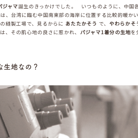
パジャマ
誕生のきっかけでした。 いつものように、中国
）は、台湾に臨む中国南東部の海岸に位置する比較的暖か
その縫製工場で、見るからに
あたたかそう
で、
やわらかそ
長は、その肌心地の良さに惹かれ、
パジャマ1着分の生地
を
な生地なの？