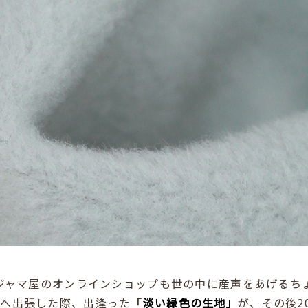
パジャマ屋のオンラインショップも世の中に産声をあげるち
国へ出張した際、出逢った
「
淡い緑色の生地」
が、その後2