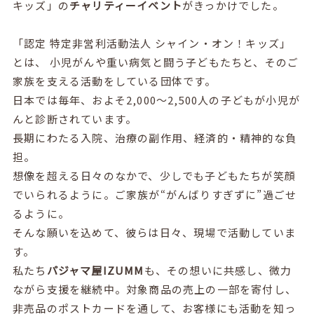
キッズ」の
チャリティーイベント
がきっかけでした。
「認定 特定非営利活動法人 シャイン・オン！キッズ」
とは、 小児がんや重い病気と闘う子どもたちと、そのご
家族を支える活動をしている団体です。
日本では毎年、およそ2,000〜2,500人の子どもが小児が
んと診断されています。
長期にわたる入院、治療の副作用、経済的・精神的な負
担。
想像を超える日々のなかで、少しでも子どもたちが笑顔
でいられるように。ご家族が“がんばりすぎずに”過ごせ
るように。
そんな願いを込めて、彼らは日々、現場で活動していま
す。
私たち
パジャマ屋IZUMM
も、その想いに共感し、微力
ながら支援を継続中。対象商品の売上の一部を寄付し、
非売品のポストカードを通して、お客様にも活動を知っ