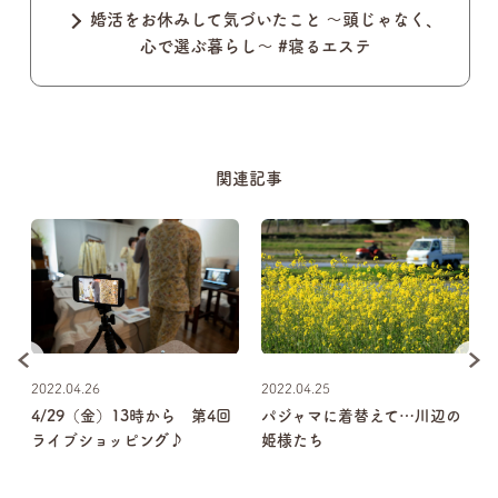
婚活をお休みして気づいたこと 〜頭じゃなく、
心で選ぶ暮らし〜 #寝るエステ
関連記事
2022.04.26
2022.04.25
」
4/29（金）13時から 第4回
パジャマに着替えて…川辺の
日
ライブショッピング♪
姫様たち