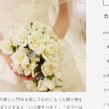
カ
pa
「
「
お
そ
の新しい門出を祝して心のこもった贈り物を
ノ
ぼうとすると「いつ渡すべき？」「タブーは