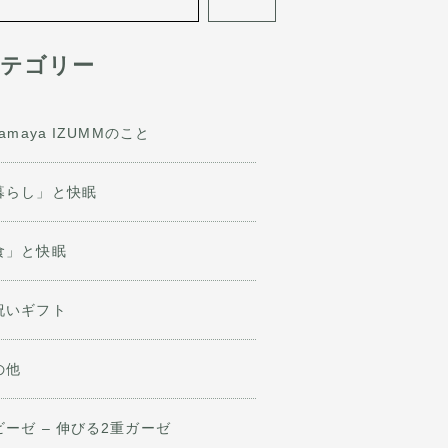
テゴリー
jamaya IZUMMのこと
暮らし」と快眠
食」と快眠
祝いギフト
の他
ビーゼ – 伸びる2重ガーゼ