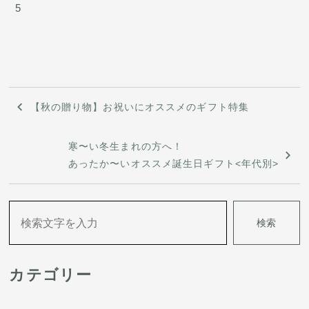
5
投
【秋の贈り物】お祝いにオススメのギフト特集
稿
寒〜い冬生まれの方へ！
ナ
あったか〜いオススメ誕生日ギフト<年代別>
ビ
ゲ
検索
ー
シ
カテゴリー
ョ
ン