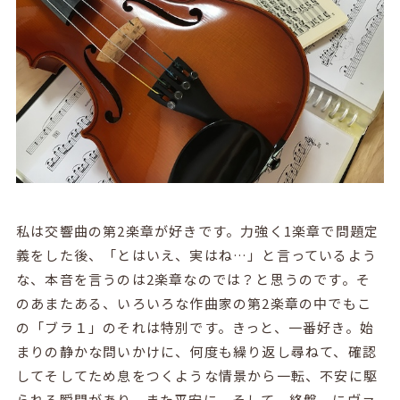
私は交響曲の第
2
楽章が好きです。力強く
1
楽章で問題定
義をした後、「とはいえ、実はね…」と言っているよう
な、本音を言うのは
2
楽章なのでは？と思うのです。そ
のあまたある、いろいろな作曲家の第
2
楽章の中でもこ
の「ブラ１」のそれは特別です。きっと、一番好き。始
まりの静かな問いかけに、何度も繰り返し尋ねて、確認
してそしてため息をつくような情景から一転、不安に駆
られる瞬間があり、また平安に。そして、終盤、にヴァ