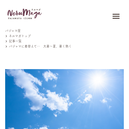
パジャマ屋
ネルマガトップ
記事一覧
パジャマに着替えて… 大暑～夏、暑く熱く