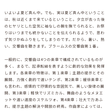
いよいよ夏ど真ん中。でも、実は夏ど真ん中ということ
は、秋は近くまで来ているということ。夕立が去った後
のヒヤリとした空気に袖なしの腕を撫でられると、お祭
りはいつまでも続かないことを伝えられるようで、思わ
ず気づかぬふりをしてしまうのです。だから、暑い、熱
い、交響曲を聴きます。ブラームスの交響曲第１番。
一般的に、交響曲は
4
つの楽章で構成されているものが
多く、まるで、起承転結を表すように劇的な効果を発揮
します。各楽章の特徴は、第１楽章；主題の提示とその
展開、力強く劇的で速いテンポ、第
2
楽章；緩徐楽章と
も言われ、感情的で抒情的な雰囲気で、美しい旋律の展
開、第
3
楽章；軽快でリズミカル、舞曲のようなメヌエ
ットや速い速度のスケルツォ、第
4
楽章；壮大で力あふ
れ、提示主題の解決や開放の終焉。作曲家によっては、