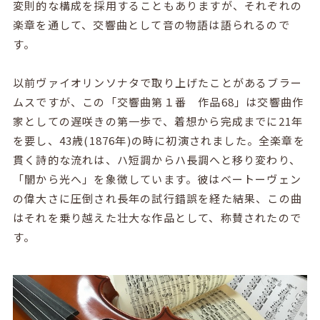
変則的な構成を採用することもありますが、それぞれの
楽章を通して、交響曲として音の物語は語られるので
す。
以前ヴァイオリンソナタで取り上げたことがあるブラー
ムスですが、この「交響曲第１番 作品
68
」は交響曲作
家としての遅咲きの第一歩で、着想から完成までに
21
年
を要し、
43
歳
(1876
年
)
の時に初演されました。全楽章を
貫く詩的な流れは、ハ短調からハ長調へと移り変わり、
「闇から光へ」を象徴しています。彼はベートーヴェン
の偉大さに圧倒され長年の試行錯誤を経た結果、この曲
はそれを乗り越えた壮大な作品として、称賛されたので
す。