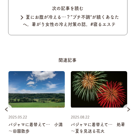
次の記事を読む
夏にお腹が冷える…？“プチ不調”が続くあなた
へ。暑がり女性の冷え対策の話。#寝るエステ
関連記事
2025.05.22
2025.08.22
ビ
パジャマに着替えて… 小満
パジャマに着替えて… 処暑
レ
～田園散歩
～夏を見送る花火