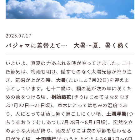
2025.07.17
パジャマに着替えて… 大暑～夏、暑く熱く
いよいよ、真夏の力あふれる時がやってきました。二十
四節気は、梅雨も明け、隠すものなく太陽光線が降り注
ぎ、気温が上がる時、
大暑
(
たいしょ
7
月
22
日
)
を迎えよ
うとしています。七十二候は、桐の花が次の年に咲くた
めの蕾をつける頃、
桐始結花
(
きりはじめてはなをむす
ぶ
7
月
22
日～
21
日頃
)
、草木にとっては恵みの湿度であ
り、人にとっては蒸し暑く過ごしにくい頃、
土潤溽暑
(
つ
ちうるおうてむしあつし
7
月
28
日～
8
月
1
日頃
)
、突然夕立
のような大雨が降り、雨あがりには次の季節を思わせる
風が吹く頃、
大雨時行
(
たいうときどきふる
8
月
2
日～
6
日