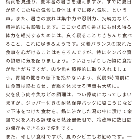
梅雨を見送り、夏本番の暑さを迎えますが、すでに夏日
が続くこの頃の気候に身体はすでに疲れ気味、という
声。また、暑さの疲れは集中力や忍耐力、持続力など、
精神的にも影響します。ここから続く暑さにも耐え得る
体力を維持するためには、良く寝ることときちんと食べ
ること、これに尽きるようです。栄養バランスの取れた
食事を心がけることはもちろんですが、特にタンパク質
の摂取に気を配りましょう。ついさっぱりした物に食指
が動きがちですが、肉や魚も積極的に取り入れましょ
う。胃腸の働きの低下を招かないよう、就寝
3
時間前に
は食事は終わらせ、胃腸を休ませる時間も大切に。
火を使う肉や魚などの調理は、つい億劫になってしまい
ますが、ジッパー付きの耐熱保存バッグに塩こうじなど
で下味をつけた食材を、鍋に沸かした湯の中に漬けて余
熱で火を入れる調理なら熱源最低限で、冷蔵庫に数日間
の保存もできるので便利です。
また、珍しい食材ですが、夏のジビエもお勧めです。一