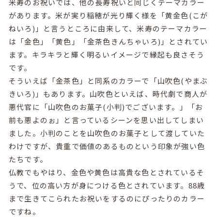
米寿のお祝いでは、他の長寿祝いと同じくテーマカラー
があります。米が実り稲穂が光り輝く様を「黄金色(こが
ねいろ)」と言うところに由来して、米寿のテーマカラー
は「金色」「黄色」「金茶色きんちゃいろ)」とされてい
ます。キラキラと輝く明るいイメージで縁起も良さそう
です。
そういえば「金茶色」と同系のカラーで「山吹色(やまぶ
きいろ)」もあります。山吹色といえば、時代劇で商人が
悪代官に「山吹色のお菓子(小判)でございます。」「お
前も悪よのぉ」と言っているシーンを思い出してしまい
ました。小判のことを山吹色のお菓子として渡していた
わけですが、貴重で価値のあるものという印象が強い色
たちです。
仏教でもやはり、金色や黄色は高貴な色とされているそ
うで、位の高い方が身につける色とされています。88歳
まで生きてこられたお祝いをするのにぴったりのカラー
ですね。