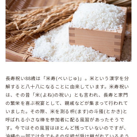
長寿祝い88歳は「米寿(べいじゅ)」。米という漢字を分
解すると八十八になることに由来しています。米寿祝い
は、その昔「米(よね)の祝い」とも言われ、長寿と家門
の繁栄を喜ぶ祝宴として、親戚などが集まって行われて
いました。その際、米を測る枡(ます)の斗掻(とかき)と
呼ばれる小さな棒を参加者に配る風習があったそうで
す。今ではその風習はほとんど残っていないのですが、
沖縄の一部では今でもその伝統が受け継がれているそう