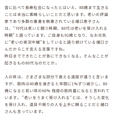
昔に比べて長寿社会になったとはいえ、88歳まで生きる
ことは本当に素晴らしいことだと思います。老いの評論
家であり多数の著書を執筆されている樋口恵子さん
は、”70代は老いと闘う時期、80代は老いを受け入れる
時期”と語っています。ご自身も92歳となり、なお元気
に”老いの実況中継”をしていると語り続けている樋口さ
んだからこそ言える言葉ですね。
昨日までできたことが急にできなくなる。そんなことが
起きるもの80代なのだとか。
人の体は、さまざまな部分で衰える速度が違うと言いま
すが、筋肉は40歳を過ぎると年間に1%ずつ減少し、80
歳になると若い頃の60% 程度の筋肉量になると言われて
います。 ”老いをうまく受け入れる”とは、そうした変化
を受け入れ、道具や周りの人を上手に頼ることだと樋口
さんも言っています。