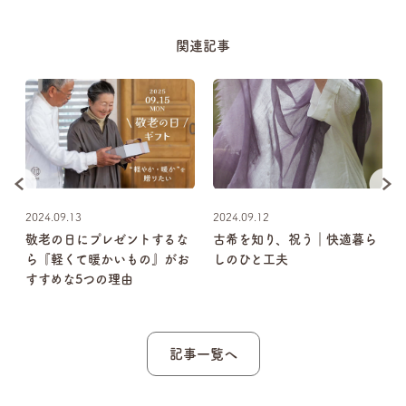
関連記事
2024.09.13
2024.09.12
の
敬老の日にプレゼントするな
古希を知り、祝う｜快適暮ら
ら『軽くて暖かいもの』がお
しのひと工夫
すすめな5つの理由
記事一覧へ