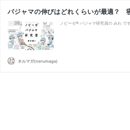
パジャマの伸びはどれくらいが最適？ 寝返
ノビーゼ® パジャマ研究員の みわ です
ネルマガ(nerumaga)