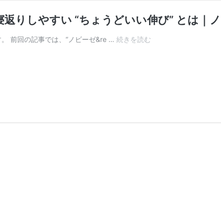
りしやすい “ちょうどいい伸び” とは｜ノ
パ
。 前回の記事では、“ノビーゼ&re …
続きを読む
ジ
ャ
マ
の
伸
び
は
ど
れ
く
ら
い
が
最
適？
寝
返