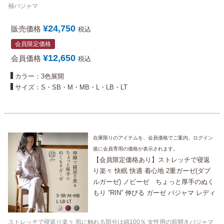
も
袖パジャマ
¥
24,750
販売価格
税込
会員限定価格
¥
12,650
会員価格
税込
カラー：3色展開
サイズ：S・SB・M・MB・L・LB・LT
在庫限りのアイテムを、会員価格でご案内。ログイン
後に会員専用の価格が表示されます。
【会員限定価格あり】ストレッチで寝返
り楽々 快眠 快適 着心地 2重ガーゼ(ダブ
ルガーゼ) ノビーゼ ちょっと厚手のぬく
もり ”RIN” 伸びる ガーゼ パジャマ レディ
ース 秋 冬 用 長袖 前開き/大きいサイズ
も/おしゃれ 高級 部屋着 女性 母 プレゼン
ストレッチで寝返り楽々 肌に触れる部分は綿100％ 女性用の前開きパジャマ