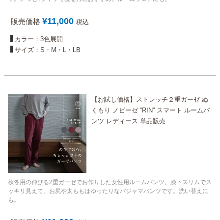
¥
11,000
販売価格
税込
カラー：3色展開
サイズ：S・M・L・LB
【お試し価格】ストレッチ２重ガーゼ ぬ
くもり ノビーゼ “RIN” スマート ルームパ
ンツ レディース 単品販売
秋冬用の伸びる2重ガーゼでお作りした女性用ルームパンツ。膝下スリムでス
ッキリ見えて、お尻や太ももはゆったりなパジャマパンツです。洗い替えに
も。