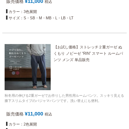
¥
11,000
販売価格
税込
カラー：3色展開
サイズ：S・SB・M・MB・L・LB・LT
【お試し価格】ストレッチ２重ガーゼ ぬ
くもり ノビーゼ “RIN” スマート ルームパ
ンツ メンズ 単品販売
秋冬用の伸びる2重ガーゼでお作りした男性用ルームパンツ。スッキリ見える
膝下スリムタイプのパジャマパンツです。洗い替えにも便利。
¥
11,000
販売価格
税込
カラー：2色展開