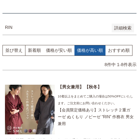
検索
RIN
詳細検索
並び替え
新着順
価格が安い順
価格が高い順
おすすめ順
8
件中
1
-
8
件表示
男女兼用
秋冬
10着以上をまとめてご購入の場合は50%OFFにいたし
ます。ご注文前にお問い合わせください。
【会員限定価格あり】ストレッチ２重ガ
ーゼ ぬくもり ノビーゼ “RIN” 作務衣 男女
兼用