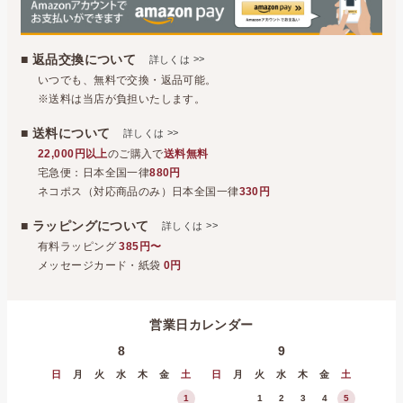
■ 返品交換について
>>
詳しくは
いつでも、無料で交換・返品可能。
※送料は当店が負担いたします。
■ 送料について
>>
詳しくは
22,000円以上
のご購入で
送料無料
宅急便：日本全国一律
880円
ネコポス（対応商品のみ）日本全国一律
330円
■ ラッピングについて
>>
詳しくは
有料ラッピング
385円〜
メッセージカード・紙袋
0円
営業日カレンダー
8
9
日
月
火
水
木
金
土
日
月
火
水
木
金
土
1
1
2
3
4
5