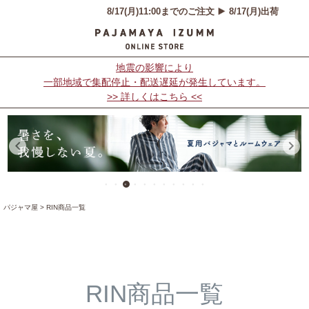
価格
〜
在庫なし商品
地震の影響により
在庫なし商品を表示しない
一部地域で集配停止・配送遅延が発生しています。
>> 詳しくはこちら <<
商品番号/JANコード
並び順
新着順
パジャマ屋
RIN商品一覧
登録順
価格が安い順
価格が高い順
優先度順
レビュー順
RIN商品一覧
キーワードヒット順