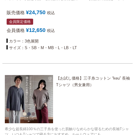
ト にも
¥
24,750
販売価格
税込
会員限定価格
¥
12,650
会員価格
税込
カラー：3色展開
サイズ：S・SB・M・MB・L・LB・LT
【お試し価格】三子糸コットン “keu” 長袖
Tシャツ（男女兼用）
希少な超長綿100％の三子糸を使った肌触りなめらかな寝るための長袖Tシャ
ツ。いつもTシャツで寝る方におすすめ。ルームウェアにも。