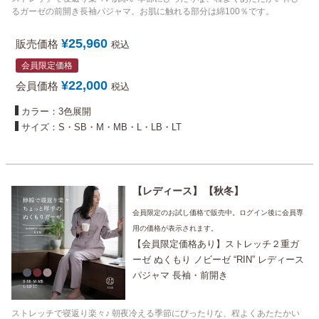
るガーゼの前開き長袖パジャマ。お肌に触れる部分は綿100％です。
¥
25,960
販売価格
税込
会員限定価格
¥
22,000
会員価格
税込
カラー：3色展開
サイズ：S・SB・M・MB・L・LB・LT
レディース
秋冬
会員限定のお試し価格で販売中。ログイン後に会員専
用の価格が表示されます。
【会員限定価格あり】ストレッチ２重ガ
ーゼ ぬくもり ノビーゼ “RIN” レディース
パジャマ 長袖・前開き
ストレッチで寝返り楽々♪ 朝夜冷える季節にぴったりな、程よくあたたかい