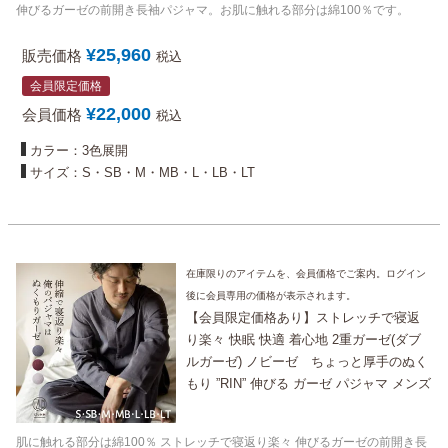
伸びるガーゼの前開き長袖パジャマ。お肌に触れる部分は綿100％です。
¥
25,960
販売価格
税込
会員限定価格
¥
22,000
会員価格
税込
カラー：3色展開
サイズ：S・SB・M・MB・L・LB・LT
在庫限りのアイテムを、会員価格でご案内。ログイン
後に会員専用の価格が表示されます。
【会員限定価格あり】ストレッチで寝返
り楽々 快眠 快適 着心地 2重ガーゼ(ダブ
ルガーゼ) ノビーゼ ちょっと厚手のぬく
もり ”RIN” 伸びる ガーゼ パジャマ メンズ
秋 冬 用 長袖 前開き/大きいサイズ も/お
しゃれ 高級 部屋着 男性 父 プレゼント に
肌に触れる部分は綿100％ ストレッチで寝返り楽々 伸びるガーゼの前開き長