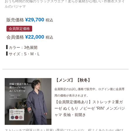
おうち時間の究極のリラックスウエア！柔らか素材が心地いい 作務衣スタイ
ルのパジャマ
¥
29,700
販売価格
税込
会員限定価格
¥
22,000
会員価格
税込
カラー：3色展開
サイズ：S・M・L
メンズ
秋冬
会員限定のお試し価格で販売中。ログイン後に会員専
用の価格が表示されます。
【会員限定価格あり】ストレッチ２重ガ
ーゼ ぬくもり ノビーゼ “RIN” メンズパジ
ャマ 長袖・前開き
ストレッチで寝返り楽々♪ 肌寒い季節にぴったりな、程よくあたたかい伸び