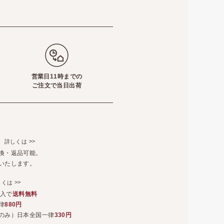
営業日11時までの
ご注文で当日出荷
て
>>
詳しくは
換・返品可能。
いたします。
>>
しくは
購入で
送料無料
律
880円
のみ）日本全国一律
330円