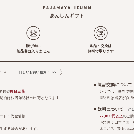
あんしんギフト
贈り物に
返品・交換は
納品書は入りません
無料で承ります
イド
詳しいお買い物ガイドへ
■ 返品交換につい
で最短
即日出荷
いつでも、無料で交
場合は決済確認後の出荷となります。
※送料は当店が負担
■ 送料について
詳
トカード・代金引換
22,000円以上
のご
宅急便：日本全国一
生する場合があります。
ネコポス（対応商品