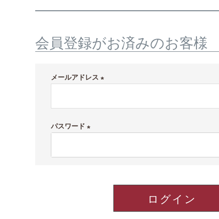
会員登録がお済みのお客様
メールアドレス
(
必
須
パスワード
)
(
必
須
)
ログイン