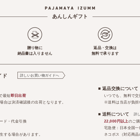
あんしんギフト
贈り物に
返品・交換は
納品書は入りません
無料で承ります
イド
詳しいお買い物ガイドへ
■ 返品交換につい
で最短
即日出荷
いつでも、無料で交
場合は決済確認後の出荷となります。
※送料は当店が負担
■ 送料について
詳
トカード・代金引換
22,000円以上
のご
宅急便：日本全国一
生する場合があります。
ネコポス（対応商品