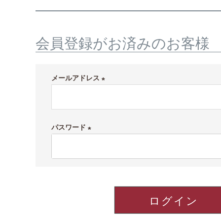
会員登録がお済みのお客様
メールアドレス
(
必
須
パスワード
)
(
必
須
)
ログイン