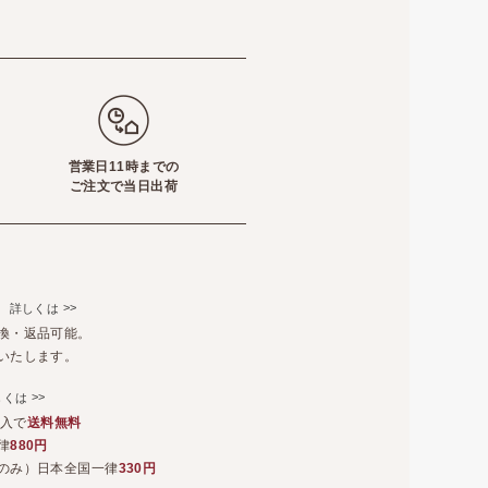
営業日11時までの
ご注文で当日出荷
て
>>
詳しくは
換・返品可能。
いたします。
>>
しくは
購入で
送料無料
律
880円
のみ）日本全国一律
330円