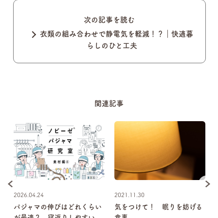
次の記事を読む
衣類の組み合わせで静電気を軽減！？｜快適暮
らしのひと工夫
関連記事
2026.04.24
2021.11.30
秋
パジャマの伸びはどれくらい
気をつけて！ 眠りを妨げる
が最適？ 寝返りしやすい
食事