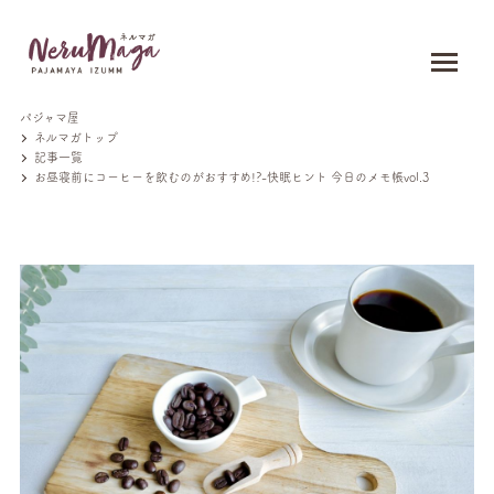
パジャマ屋
ネルマガトップ
記事一覧
お昼寝前にコーヒーを飲むのがおすすめ!?-快眠ヒント 今日のメモ帳vol.3