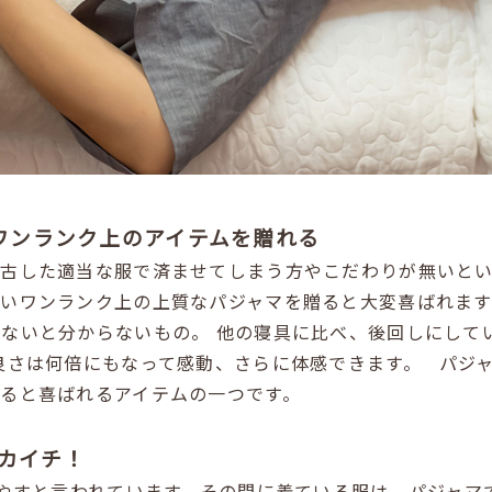
いワンランク上のアイテムを贈れる
着古した適当な服で済ませてしまう方やこだわりが無いと
ないワンランク上の上質なパジャマを贈ると大変喜ばれます
みないと分からないもの。
他の寝具に比べ、後回しにして
良さは何倍にもなって感動、さらに体感できます。
パジ
ると喜ばれるアイテムの一つです。
カイチ！
費やすと言われています。その間に着ている服は、パジャマ