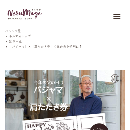
パジャマ屋
ネルマガトップ
記事一覧
「パジャマ」×「肩たたき券」で父の日を特別に♪