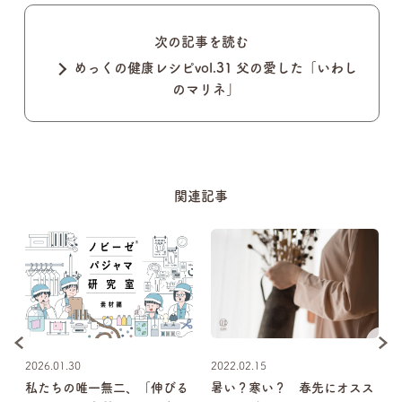
次の記事を読む
めっくの健康レシピvol.31 父の愛した「いわし
のマリネ」
関連記事
2026.01.30
2022.02.15
歳
私たちの唯一無二、「伸びる
暑い？寒い？ 春先にオスス