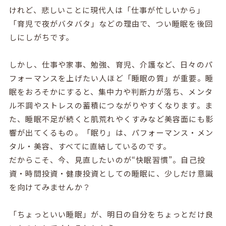
けれど、悲しいことに現代人は「仕事が忙しいから」
「育児で夜がバタバタ」などの理由で、つい睡眠を後回
しにしがちです。
しかし、仕事や家事、勉強、育児、介護など、日々のパ
フォーマンスを上げたい人ほど「睡眠の質」が重要。睡
眠をおろそかにすると、集中力や判断力が落ち、メンタ
ル不調やストレスの蓄積につながりやすくなります。ま
た、睡眠不足が続くと肌荒れやくすみなど美容面にも影
響が出てくるもの。「眠り」は、パフォーマンス・メン
タル・美容、すべてに直結しているのです。
だからこそ、今、見直したいのが“快眠習慣”。自己投
資・時間投資・健康投資としての睡眠に、少しだけ意識
を向けてみませんか？
「ちょっといい睡眠」が、明日の自分をちょっとだけ良