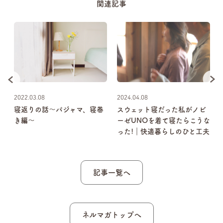
関連記事
2022.03.08
2024.04.08
2
寝返りの話〜パジャマ、寝巻
スウェット寝だった私がノビ
き編〜
ーゼUNOを着て寝たらこうな
った!｜快適暮らしのひと工夫
記事一覧へ
ネルマガトップへ