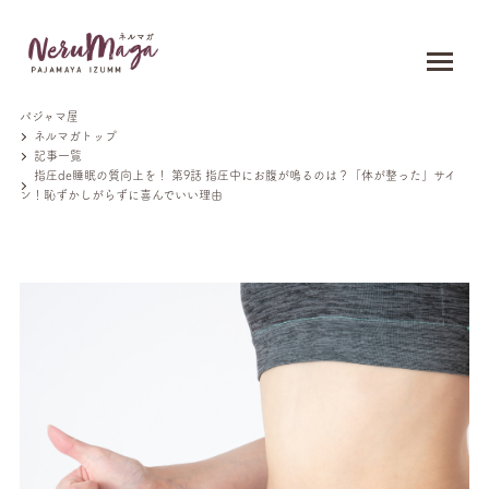
パジャマ屋
ネルマガトップ
記事一覧
指圧de睡眠の質向上を！ 第9話 指圧中にお腹が鳴るのは？「体が整った」サイ
ン！恥ずかしがらずに喜んでいい理由