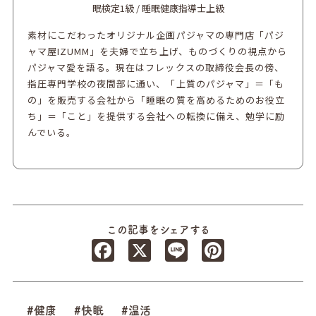
眠検定1級 / 睡眠健康指導士上級
素材にこだわったオリジナル企画パジャマの専門店「パジ
ャマ屋IZUMM」を夫婦で立ち上げ、ものづくりの視点から
パジャマ愛を語る。現在はフレックスの取締役会長の傍、
指圧専門学校の夜間部に通い、「上質のパジャマ」＝「も
の」を販売する会社から「睡眠の質を高めるためのお役立
ち」＝「こと」を提供する会社への転換に備え、勉学に励
んでいる。
この記事をシェアする
Facebook
X
Line
Pinterest
#健康
#快眠
#温活