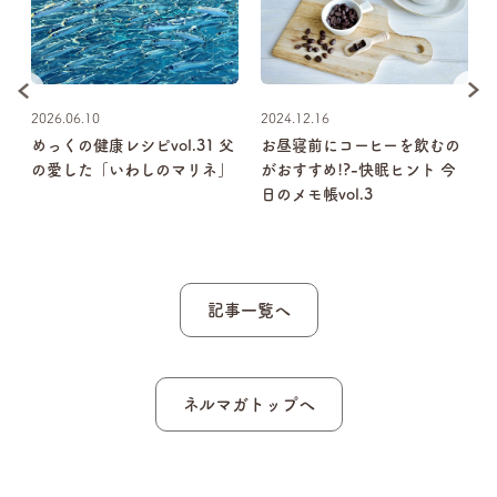
2026.06.10
2024.12.16
違
めっくの健康レシピvol.31 父
お昼寝前にコーヒーを飲むの
プ
の愛した「いわしのマリネ」
がおすすめ!?-快眠ヒント 今
な
日のメモ帳vol.3
記事一覧へ
ネルマガトップへ