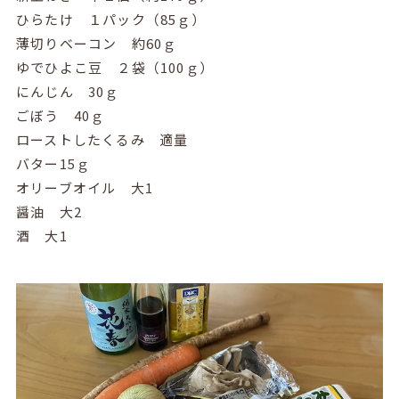
ひらたけ １パック（
85
ｇ）
薄切りベーコン 約
60
ｇ
ゆでひよこ豆 ２袋（
100
ｇ）
にんじん
30
ｇ
ごぼう
40
ｇ
ローストしたくるみ 適量
バター
15
ｇ
オリーブオイル 大
1
醤油 大
2
酒 大
1