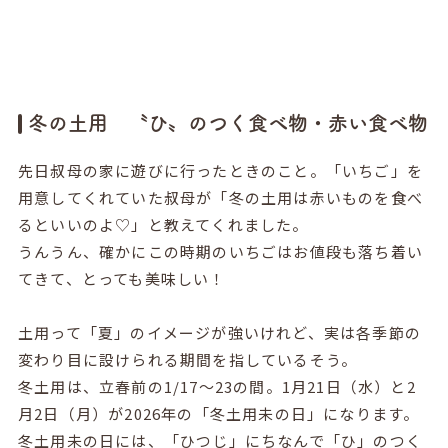
冬の土用 〝ひ〟のつく食べ物・赤い食べ物
先日叔母の家に遊びに行ったときのこと。「いちご」を
用意してくれていた叔母が「冬の土用は赤いものを食べ
るといいのよ♡」と教えてくれました。
うんうん、確かにこの時期のいちごはお値段も落ち着い
てきて、とっても美味しい！
土用って「夏」のイメージが強いけれど、実は各季節の
変わり目に設けられる期間を指しているそう。
冬土用は、立春前の
1/17
～
23
の間。
1
月
21
日（水）と
2
月
2
日（月）が
2026
年の「冬土用未の日」になります。
冬土用未の日には、「ひつじ」にちなんで「ひ」のつく