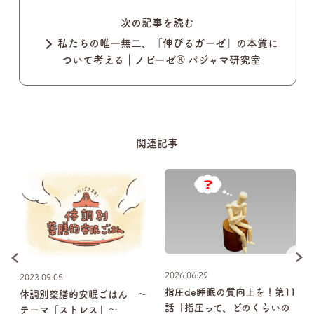
次の記事を読む
私たちの唯一無二、「伸びるガーゼ」の本質に
ついて考える｜ノビーゼ® パジャマ研究室
関連記事
2026.06.29
2023.09.05
0
指圧de睡眠の質向上を！第11
体調別薬膳的安眠ごはん 〜
話「指圧って、どのくらいの
テーマ「ストレス」〜