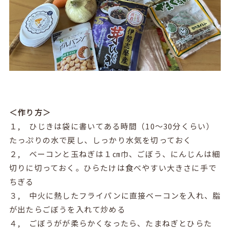
＜作り方＞
１, ひじきは袋に書いてある時間（
10
～
30
分くらい）
たっぷりの水で戻し、しっかり水気を切っておく
２, ベーコンと玉ねぎは１㎝巾、ごぼう、にんじんは細
切りに切っておく。ひらたけは食べやすい大きさに手で
ちぎる
３, 中火に熱したフライパンに直接ベーコンを入れ、脂
が出たらごぼうを入れて炒める
４, ごぼうがが柔らかくなったら、たまねぎとひらた