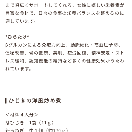
まで幅広くサポートしてくれる、女性に嬉しい栄養素が
豊富な食材で、日々の食事の栄養バランスを整えるのに
適しています。
*ひらたけ*
βグルカンによる免疫力向上、動脈硬化・高血圧予防、
便秘改善、骨の健康、美肌、疲労回復、精神安定・スト
レス緩和、認知機能の維持など多くの健康効果がうたわ
れています。
ひじきの洋風炒め煮
＜材料４人分＞
芽ひじき
1
袋（
11
ｇ）
新玉ねぎ 中１個（約
170
ｇ）