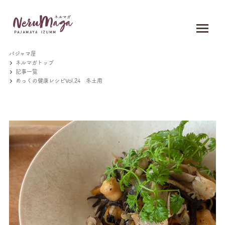
パジャマ屋
ネルマガトップ
記事一覧
めっくの健康レシピVol.24 冬土用